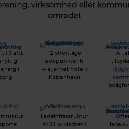
orening, virksomhed eller kommun
området
til 9 afd.
12 offentlige
Afta
nnyttig
ladepunkter til
tilbyd
rening i
4-stjernet hotel i
rådgi
eborg
København
komm
boligfo
astruktur
Ladeinfrastruktur
Offe
arporte i
til 54 p-pladser i
ladepun