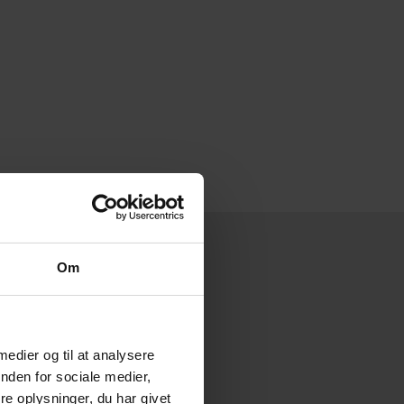
Om
g i Nykøbing
 medier og til at analysere
nden for sociale medier,
orte til ladebokse.
e oplysninger, du har givet