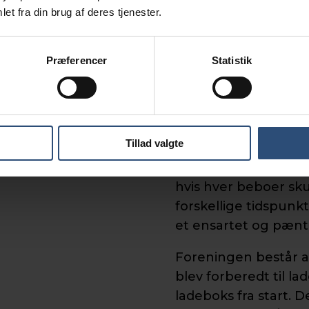
et fra din brug af deres tjenester.
I denne forening va
fra de respektive bol
gøre, fordi hver lejl
Præferencer
Statistik
selvstændigt kabel 
kender det fra parce
Foreningens beboer
Tillad valgte
blev stemt igennem 
reducerede omkost
hvis hver beboer sku
forskellige tidspunk
et ensartet og pænt
Foreningen består af
blev forberedt til l
ladeboks fra start. D