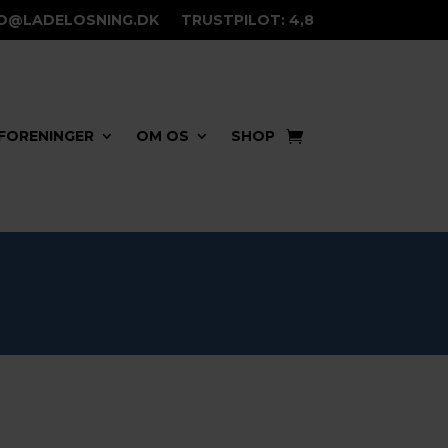
FO@LADELOSNING.DK
TRUSTPILOT: 4,8
FORENINGER
OM OS
SHOP