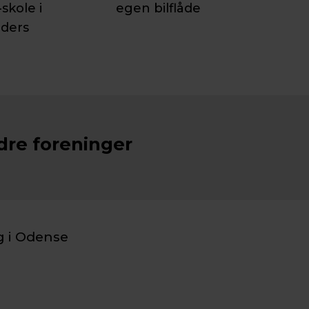
skole i
egen bilflåde
ders
dre foreninger