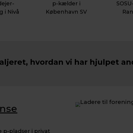
ejer-
p-kælder i
SOSU-
g i Nivå
København SV
Ran
ljeret, hvordan vi har hjulpet an
ense
 p-pladser i privat