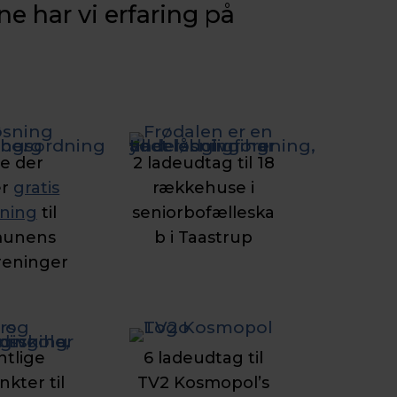
e har vi erfaring på
le der
2 ladeudtag til 18
er
gratis
rækkehuse i
vning
til
seniorbofælleska
unens
b i Taastrup
reninger
ntlige
6 ladeudtag til
kter til
TV2 Kosmopol’s