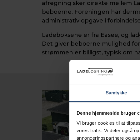
afregning sker direkte mellem L
beboerne. Foreningen har derm
administrativ opgave i forbindel
Ladeboksene er fra
Easee
, og la
Det giver beboerne mulighed for 
strømmen er billigst, typisk om n
Samtykke
Denne hjemmeside bruger c
Vi bruger cookies til at tilpas
vores trafik. Vi deler også 
annonceringspartnere og anal