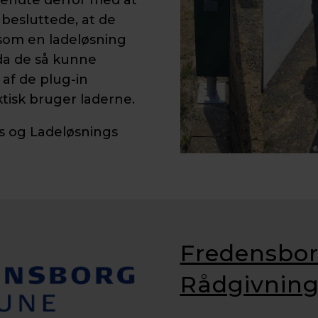
besluttede, at de
a, som en ladeløsning
da de så kunne
l af de plug-in
ktisk bruger laderne.
 og Ladeløsnings
Fredensbo
Rådgivning