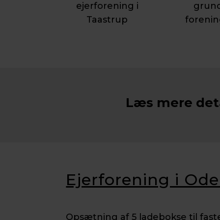
ejerforening i
grund
Taastrup
forenin
Læs mere deta
Ejerforening i Od
Opsætning af 5 ladebokse til faste