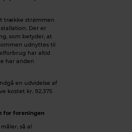
 at trække strømmen
tallation. Der er
ng, som betyder, at
dommen udnyttes til
lforbrug har altid
ne har anden
ndgå en udvidelse af
ave kostet kr. 92.375
n for foreningen
måler, så al