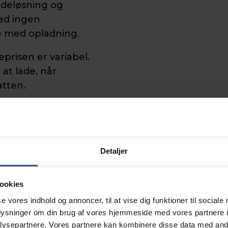
adeløsning og
ed ingen
se med opladning.
deprisen er variabel.
at lade, når
atten.
Detaljer
Ejerforenin
Sjælland
ookies
se vores indhold og annoncer, til at vise dig funktioner til sociale
oplysninger om din brug af vores hjemmeside med vores partnere i
Forberedelse af carp
ysepartnere. Vores partnere kan kombinere disse data med andr