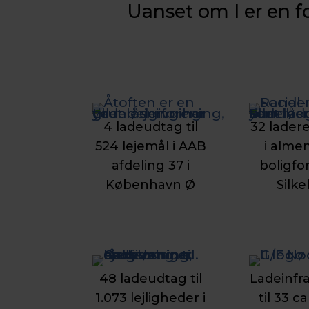
Uanset om I er en f
4 ladeudtag til
32 ladere 
524 lejemål i AAB
i alme
afdeling 37 i
boligfo
København Ø
Silk
48 ladeudtag til
Ladeinfr
1.073 lejligheder i
til 33 c