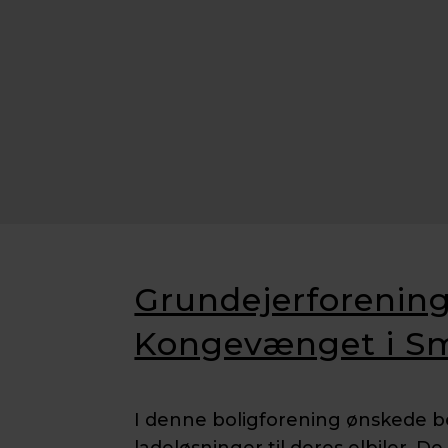
Grundejerforenin
Kongevænget i 
I denne boligforening ønskede b
ladeløsninger til deres elbiler. D