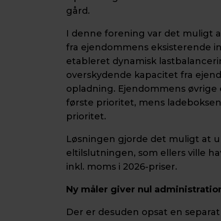
gård.
I denne forening var det muligt
fra ejendommens eksisterende ins
etableret dynamisk lastbalanceri
overskydende kapacitet fra ejen
opladning. Ejendommens øvrige e
første prioritet, mens ladebokse
prioritet.
Løsningen gjorde det muligt at u
eltilslutningen, som ellers ville h
inkl. moms i 2026-priser.
Ny måler giver nul administratio
Der er desuden opsat en separat 