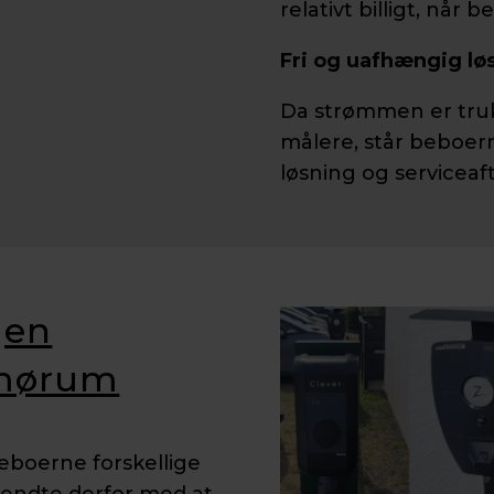
relativt billigt, når 
Fri og uafhængig lø
Da strømmen er trukk
målere, står beboerne
løsning og serviceaf
gen
Smørum
eboerne forskellige
e endte derfor med at