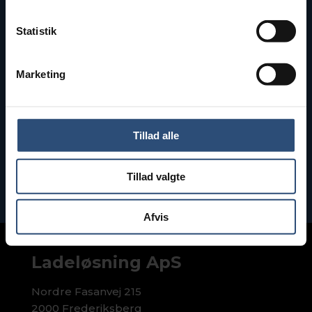
Statistik
Marketing
Tillad alle
Ring mig op
Tillad valgte
Afvis
Ladeløsning ApS
Nordre Fasanvej 215
2000 Frederiksberg