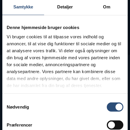
Telefon:
20 31 41 81
Samtykke
Detaljer
Om
Mail:
info@ladelosning.dk
Denne hjemmeside bruger cookies
Vi bruger cookies til at tilpasse vores indhold og
annoncer, til at vise dig funktioner til sociale medier og til
at analysere vores trafik. Vi deler også oplysninger om
din brug af vores hjemmeside med vores partnere inden
for sociale medier, annonceringspartnere og
analysepartnere. Vores partnere kan kombinere disse
data med andre oplysninger, du har givet dem, eller som
Vil du ringes op?
de har indsamlet fra din brug af deres tjenester.
Ved udfyldelse af formularen, ringer vi
dig op til en uforpligtende dialog.
Samtykkevalg
Nødvendig
Præferencer