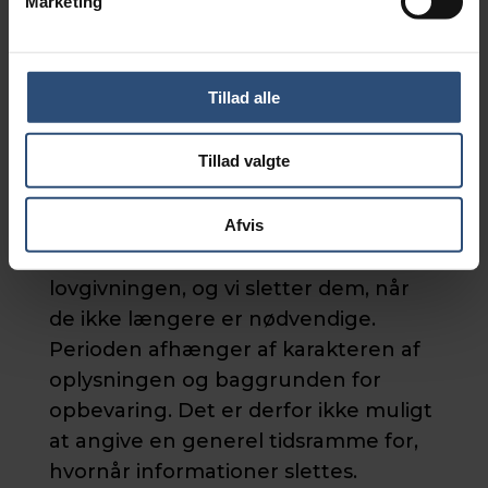
Marketing
services, du har efterspurgt, som
f.eks. at fremsende et nyhedsbrev.
Herudover anvender vi
Tillad alle
oplysningerne til at optimere vores
services og indhold.
Tillad valgte
Periode for opbevaring
Afvis
Oplysningerne opbevares i det
tidsrum, der er tilladt i henhold til
lovgivningen, og vi sletter dem, når
de ikke længere er nødvendige.
Perioden afhænger af karakteren af
oplysningen og baggrunden for
opbevaring. Det er derfor ikke muligt
at angive en generel tidsramme for,
hvornår informationer slettes.