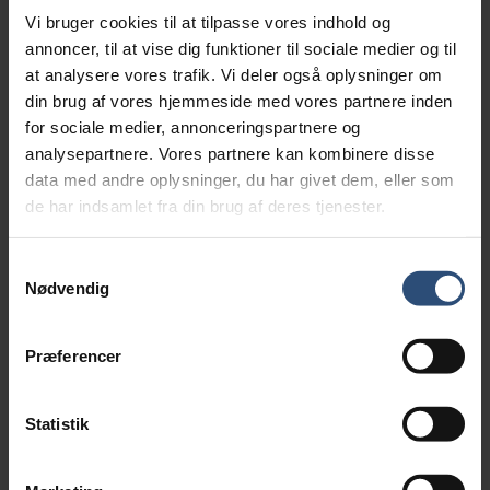
Sikkerhed
Vi bruger cookies til at tilpasse vores indhold og
Vi har truffet tekniske og
annoncer, til at vise dig funktioner til sociale medier og til
organisatoriske foranstaltninger mod,
at analysere vores trafik. Vi deler også oplysninger om
at dine oplysninger hændeligt eller
din brug af vores hjemmeside med vores partnere inden
ulovligt bliver slettet, offentliggjort,
for sociale medier, annonceringspartnere og
analysepartnere. Vores partnere kan kombinere disse
fortabt, forringet eller kommer til
data med andre oplysninger, du har givet dem, eller som
uvedkommendes kendskab,
de har indsamlet fra din brug af deres tjenester.
misbruges eller i øvrigt behandles i
strid med lovgivningen.
Samtykkevalg
Nødvendig
Formål
Oplysningerne bruges til at
Præferencer
identificere dig som bruger og vise
dig de annoncer, som vil have størst
sandsynlighed for at være relevante
Statistik
for dig, at registrere dine køb og
betalinger, samt at kunne levere de