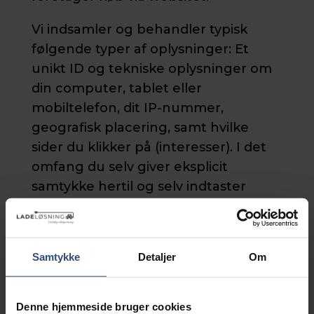
Vi indsamler og behandler typisk
følgende typer af oplysninger: Et
unikt ID og tekniske oplysninger om
din computer, tablet eller
mobiltelefon, dit IP-nummer,
geografisk placering, samt hvilke
sider du klikker på (interesser). I det
omfang du selv giver eksplicit
samtykke hertil og selv indtaster
informationerne behandles desuden:
Navn, telefonnummer, e-mail,
adresse og betalingsoplysninger. Det
Samtykke
Detaljer
Om
vil typisk være i forbindelse med
oprettelse af login eller ved køb.
Denne hjemmeside bruger cookies