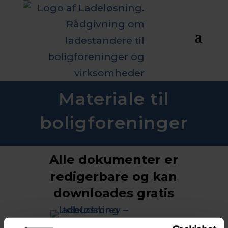
Materiale til
boligforeninger
Alle dokumenter er
redigerbare og kan
downloades gratis