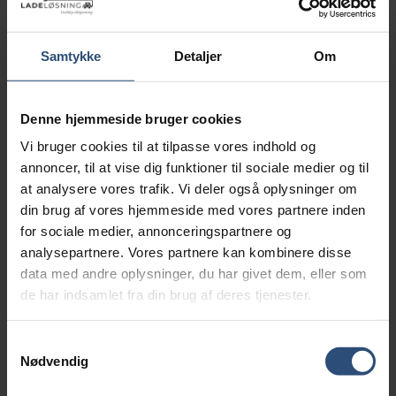
Udarbejdelse af forslag
Skabelon der hjælper med udarbejdelse af
Samtykke
Detaljer
Om
forslag til boligforeningens
generalforsamlig.
Denne hjemmeside bruger cookies
Download her
Vi bruger cookies til at tilpasse vores indhold og
annoncer, til at vise dig funktioner til sociale medier og til
at analysere vores trafik. Vi deler også oplysninger om
din brug af vores hjemmeside med vores partnere inden
for sociale medier, annonceringspartnere og
Tjekliste
analysepartnere. Vores partnere kan kombinere disse
data med andre oplysninger, du har givet dem, eller som
Skabelon der sikrer at I får undersøgt alle
forhold.
de har indsamlet fra din brug af deres tjenester.
Samtykkevalg
Download her
Nødvendig