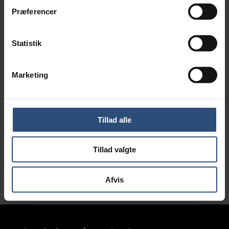
Præferencer
Udbudsmateriale
Statistik
Skabelon til indhetning af tilbud.
Marketing
Download her
Tillad alle
Spørgeskema
Tillad valgte
Skabelon til spørgeskema om bil og kørsel.
Afvis
Download her