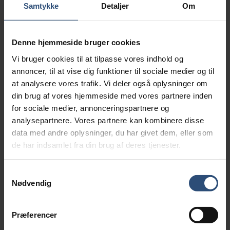
Samtykke
Detaljer
Om
Hvad betyder fjernelse af elafgiften
Denne hjemmeside bruger cookies
for en ladeløsning?
Vi bruger cookies til at tilpasse vores indhold og
30. september 2025
annoncer, til at vise dig funktioner til sociale medier og til
at analysere vores trafik. Vi deler også oplysninger om
LÆS MERE
din brug af vores hjemmeside med vores partnere inden
for sociale medier, annonceringspartnere og
analysepartnere. Vores partnere kan kombinere disse
data med andre oplysninger, du har givet dem, eller som
Lav ladepris til foreningens beboere
de har indsamlet fra din brug af deres tjenester.
1. september 2025
LÆS MERE
Samtykkevalg
Nødvendig
Præferencer
En jungle af ladeløsninger? 🔋 Vælg