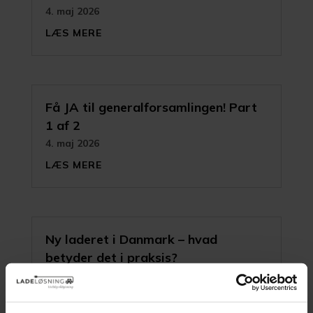
4. maj 2026
LÆS MERE
Få JA til generalforsamlingen! Part
1 af 2
4. maj 2026
LÆS MERE
Ny laderet i Danmark – hvad
betyder det i praksis?
4. maj 2026
LÆS MERE