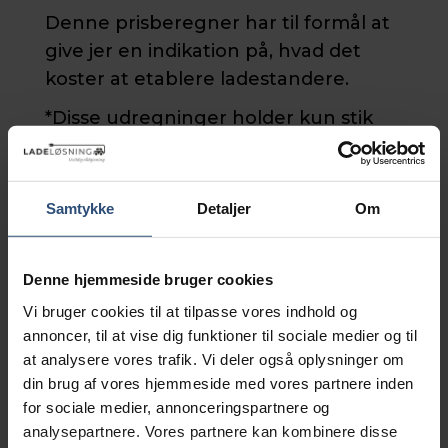
Denne prisberegner har til formål at
give jer en indikation på, hvad det
koster at etablere ladestandere.
*Disse udregninger holder kun stik
for AC-ladestandere. De hurtigere
DC-ladestandere varierer nemlig i pris
fra 80.000-500.000 kr. Da vi anbefaler
Samtykke
Detaljer
Om
AC-ladestandere i boligforeninger, er
det primært
virksomheder
med ønske
Denne hjemmeside bruger cookies
om hurtig opladning, som derfor ikke
Vi bruger cookies til at tilpasse vores indhold og
vil få et retvisende resultat ved brug
annoncer, til at vise dig funktioner til sociale medier og til
af beregneren.
at analysere vores trafik. Vi deler også oplysninger om
Beregneren tager ikke højde for
din brug af vores hjemmeside med vores partnere inden
specikke forhold såsom forurenet
for sociale medier, annonceringspartnere og
analysepartnere. Vores partnere kan kombinere disse
jord, evt. behov for udvidelse af