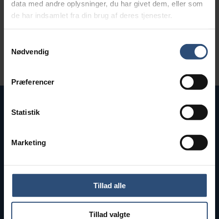
data med andre oplysninger, du har givet dem, eller som
eksisterende eltavle, skiltning,
de har indsamlet fra din brug af deres tjenester.
gartnerarbejde ved hæk og træer.
Der tages heller ikke højde for
Samtykkevalg
Nødvendig
honorar til projektstyring,
myndighedstilladelser m.m.
Præferencer
Statistik
Navn
Marketing
E-mail
Telefonnummer
Tillad alle
Besked (valgfrit)
Tillad valgte