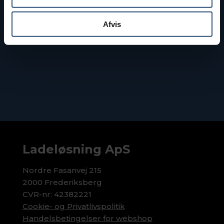
Ring mig op
Afvis
Ladeløsning ApS
Nordre Fasanvej 215
2000 Frederiksberg
CVR-nr: 42382221
Cookie- og Privatlivspolitik
Handelsbetingelser for webshop