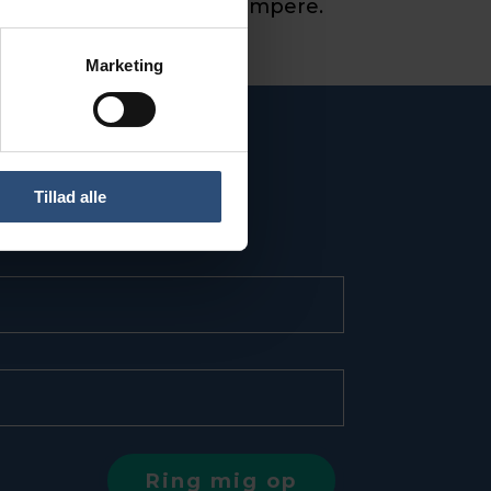
 35, 50, 63, 80 og 100 ampere.
Marketing
Tillad alle
ende dialog.
Ring mig op