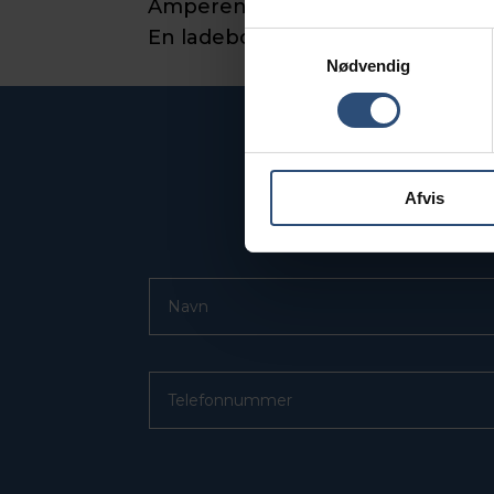
Amperene kan købes i bunker sta
En ladeboks kan typisk ikke indgå
Samtykkevalg
Nødvendig
Afvis
Ved udfylde