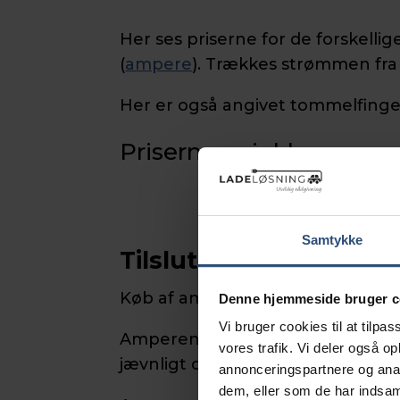
Her ses priserne for de forskell
(
ampere
). Trækkes strømmen fra 
Her er også angivet tommelfingerr
Priserne er inkl. moms.
Samtykke
Tilslutningsbidrag
Køb af ampere kaldes også for til
Denne hjemmeside bruger c
Vi bruger cookies til at tilpas
Amperene købes af den lokale
n
vores trafik. Vi deler også 
jævnligt og er desværre opadgåe
annonceringspartnere og anal
dem, eller som de har indsaml