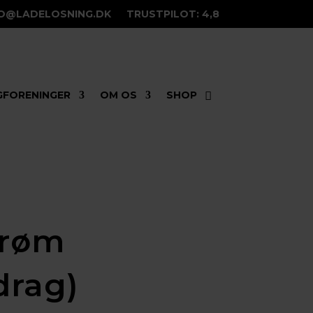
FO@LADELOSNING.DK
TRUSTPILOT: 4,8
GFORENINGER
OM OS
SHOP
trøm
drag)