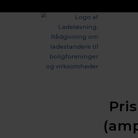
Pri
(amp