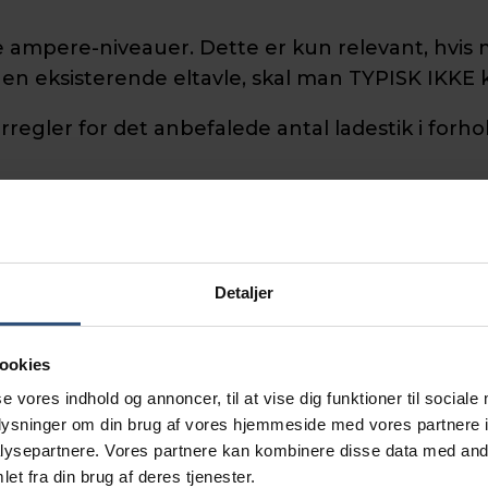
ige ampere-niveauer. Dette er kun relevant, hvi
en eksisterende eltavle, skal man TYPISK IKKE 
egler for det anbefalede antal ladestik i forhol
Detaljer
slutningsbidrag.
ookies
se vores indhold og annoncer, til at vise dig funktioner til sociale
etvirksomhed (Radius, Cerius og N1)
. Prisen for 
oplysninger om din brug af vores hjemmeside med vores partnere i
nde. Du kan også se tilslutningspriserne
her
.
ysepartnere. Vores partnere kan kombinere disse data med andr
et fra din brug af deres tjenester.