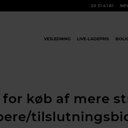
20 31 41 81
IN
VEJLEDNING
LIVE-LADEPRIS
BOLI
s for køb af mere s
ere/tilslutningsbi