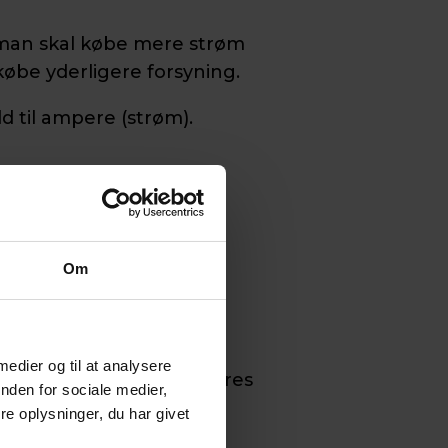
s man skal købe mere strøm
købe yderligere forsyning.
d til ampere (strøm).
Om
 medier og til at analysere
køb af flere ampere justeres
nden for sociale medier,
e oplysninger, du har givet